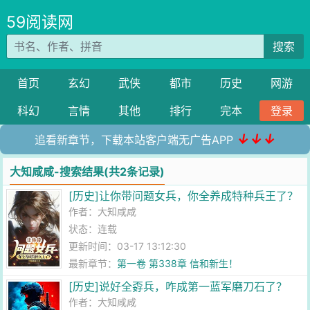
59阅读网
搜索
首页
玄幻
武侠
都市
历史
网游
科幻
言情
其他
排行
完本
登录
↓↓↓
追看新章节，下载本站客户端无广告APP
大知咸咸-搜索结果(共2条记录)
[历史]让你带问题女兵，你全养成特种兵王了？
作者：
大知咸咸
状态：连载
更新时间：03-17 13:12:30
最新章节：
第一卷 第338章 信和新生！
[历史]说好全孬兵，咋成第一蓝军磨刀石了？
作者：
大知咸咸