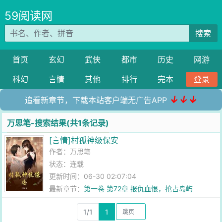
59阅读网
搜索
首页
玄幻
武侠
都市
历史
网游
科幻
言情
其他
排行
完本
登录
↓↓↓
追看新章节，下载本站客户端无广告APP
万思笔-搜索结果(共1条记录)
[言情]村孤神级保安
作者：
万思笔
状态：连载
更新时间：06-30 02:07:04
最新章节：
第一卷 第72章 报仇血恨，抢占岛屿
1/1
1