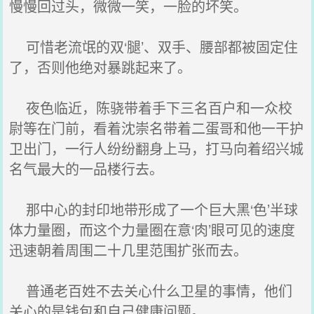
慢慢回过头，微微一笑，一脸的坏笑。
可惜老流氓的双‘腿’、双手、腰部都被固定住
了，否则他绝对暴跳起来了。
夜色临近，陈骁带着手下三名百户和一众校
尉等在门前，看着沈崇名带着二蛋哥和他一干护
卫出门，一行人纷纷翻身上马，打马向着绍兴城
名气最大的一品楼行去。
那中心的封印地带形成了一个巨大黑‘色’半球
体力量圈，而这个力量圈在意‘肉’眼可见的速度
迅速朝着周围二十几里范围扩张而去。
普通老百姓不去关心什么卫星的事情，他们
关心的是钱包和自己健康问题。