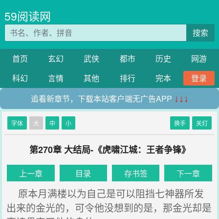
59阅读网
搜索
首页
玄幻
武侠
都市
历史
网游
科幻
言情
其他
排行
完本
登录
追看新章节，下载本站客户端无广告APP
↓↓↓
字体
大
中
小
换手
关灯
第270章 大结局-《虎啸江城：王者争锋》
上一章
目录
存书签
下一章
原本月满楼以为自己是可以阻挡七神器所发
出来的金光的，可令他没想到的是，那金光却是