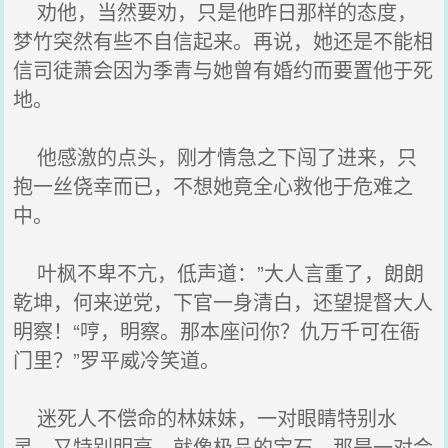
劝他，当然要劝，只是他昨日那样的态度，
梦竹突然有些不自信起来。再说，她还是不能相
信司徒萧会因为季青与她曾有婚约而要置他于死
地。
他感激的点头，刚才情急之下闯了进来，只
抱一丝侥幸而已，不想她竟全心救他于危难之
中。
叶枫不卑不亢，低声道：”大人言重了，朗朗
乾坤，何来逆党，下官一身清白，还望提督大人
明察！“哼，明察。那本座问你？仇万千可在衙
门里？”罗平威冷笑道。
迷死人不偿命的林妹妹，一对眼睛特别水
灵，又特别明亮，就像极品的宝石。那是一对会