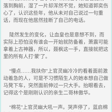
落到胸前，湿了一片却浑然不觉，她知道郭奕伤
心了，认识这些年，他从未对自己说过一句重
话，而现在他居然挂断了自己的电话。
陡然发生的变化，让血皇也是意想不到，而
实际上恐怕没有谁会一开始就防备着，萧震可能
拿着上古神器，所以，聂枫这一手，直接就把这
里的所有人打‘蒙’了。
“慢点……我扶你”上官灵幽冷冷的看着面前激
动着急的人，可是不习惯陌生人的她本想自己做
马凳下车，突然面前伸过一只大手。抬眼看去，
记得这个是刚刚认识的亲生二哥林傲华。
“棉花”上官灵幽大吼一声。哭声停了，蓝启棉