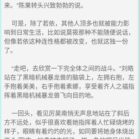
来。”陈果转头兴致勃勃的说。
可是，除了若依，其他人顶多也就被能力影
响到日常生活，比如说莫筱那种不能随便说话，
但像若依这种连性格都被改变，也就这独一份
了。
“走吧，去欣赏一下完全体之间的战斗。”刘皓
站在了黑暗机械暴龙兽的脑袋上，左拥右抱，左
手抱着美美，右手抱着素娜，享受着齐人之福指
挥着黑暗机械暴龙兽飞向目的地。
一回头，看见厉昊南悄无声息地站在了斜后
方不远处，似乎很喜欢看她指挥着人忙碌烧烤的
样子，眼睛有着灼灼的光，如同要将她身体烧出