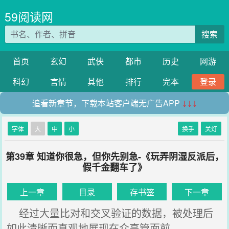
59阅读网
搜索
首页
玄幻
武侠
都市
历史
网游
科幻
言情
其他
排行
完本
登录
追看新章节，下载本站客户端无广告APP
↓↓↓
字体
大
中
小
换手
关灯
第39章 知道你很急，但你先别急-《玩弄阴湿反派后，
假千金翻车了》
上一章
目录
存书签
下一章
经过大量比对和交叉验证的数据，被处理后
如此清晰而直观地展现在众高管面前。