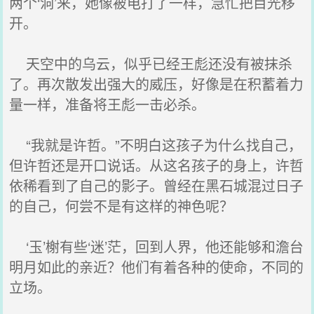
两个‘洞’来，她像被电打了一样，急忙把目光移
开。
天空中的乌云，似乎已经王彪还没有被抹杀
了。再次散发出强大的威压，好像是在积蓄着力
量一样，准备将王彪一击必杀。
“我就是许哲。”不明白这孩子为什么找自己，
但许哲还是开口说话。从这名孩子的身上，许哲
依稀看到了自己的影子。曾经在黑石城混过日子
的自己，何尝不是有这样的神色呢？
‘玉’榭有些‘迷’茫，回到人界，他还能够和澹台
明月如此的亲近？他们有着各种的使命，不同的
立场。