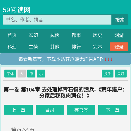
59阅读网
搜索
首页
玄幻
武侠
都市
历史
网游
科幻
言情
其他
排行
完本
登录
追看新章节，下载本站客户端无广告APP
↓↓↓
字体
大
中
小
换手
关灯
第一卷 第104章 去处理掉青石镇的溃兵-《荒年猎户：
分家后我粮肉满仓！》
上一章
目录
存书签
下一章
第(1/3)页