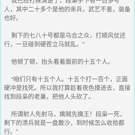
我已经打探清楚了，段枭手下有一百多号
人，其中二十多个是他的亲兵，武艺不差，装备
也好。
剩下的七八十号都是乌合之众，打顺风仗还
行，一旦碰到硬茬立马就乱。”
他顿了顿，抬头看着面前的十五个人。
“咱们只有十五个人。十五个打一百个，正面
硬冲是找死。所以我打算趁着夜色摸进去，直接
找到段枭的老巢，把他人头砍了。
所谓射人先射马，擒贼先擒王！段枭一死，
剩下的溃兵就是一盘散沙，到时候怎么收拾都
行。”