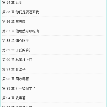
第 84 章 证明
第 85 章 你们是要逼死我
第 86 章 东坡肉
第 87 章 他居然可以吃肉
第 88 章 偏心眼子
第 89 章 丁氏的算计
第 90 章 林国柱上门
第 91 章 套法子
第 92 章 回收毒薯
第 93 章 万一被偷学了
第 94 章 收毒薯