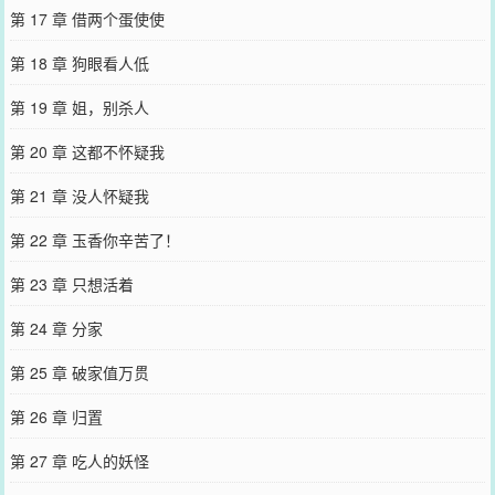
第 17 章 借两个蛋使使
第 18 章 狗眼看人低
第 19 章 姐，别杀人
第 20 章 这都不怀疑我
第 21 章 没人怀疑我
第 22 章 玉香你辛苦了！
第 23 章 只想活着
第 24 章 分家
第 25 章 破家值万贯
第 26 章 归置
第 27 章 吃人的妖怪