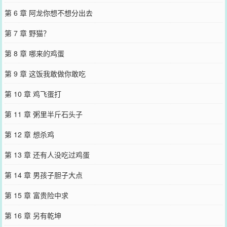
第 6 章 阿龙你想不想分出去
第 7 章 野猫？
第 8 章 哪来的鸡蛋
第 9 章 这饭我敢做你敢吃
第 10 章 鸡飞蛋打
第 11 章 粥里半斤石头子
第 12 章 想杀鸡
第 13 章 还有人没吃过鸡蛋
第 14 章 男孩子胆子大点
第 15 章 富贵险中求
第 16 章 另有乾坤