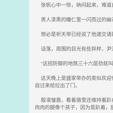
张帆心中一惊，纳闷起来，难道自
男人漆黑的瞳仁里一闪而过的幽芒
想必是祈天帝已经说了他递交请婚
话落，周围的目光有些异样，尹
“这招防御的地煞三十六层劲就叫
这天晚上是盛家举办的类似欢迎仪
自过来给拉出了门。
殷凛皱眉，看着骆雪还维持着趴在
肉肉的腿像个孩子，因为是趴着，