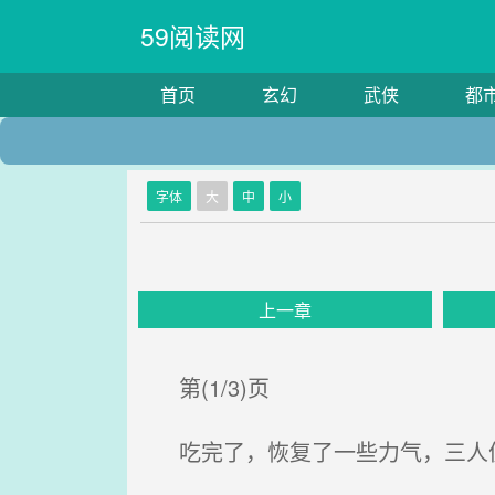
59阅读网
首页
玄幻
武侠
都
字体
大
中
小
上一章
第(1/3)页
吃完了，恢复了一些力气，三人