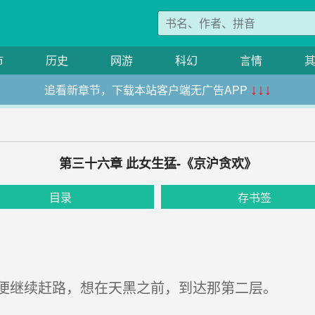
市
历史
网游
科幻
言情
追看新章节，下载本站客户端无广告APP
↓↓↓
第三十六章 此女生猛-《京沪贪欢》
目录
存书签
便继续赶路，想在天黑之前，到达那第二层。