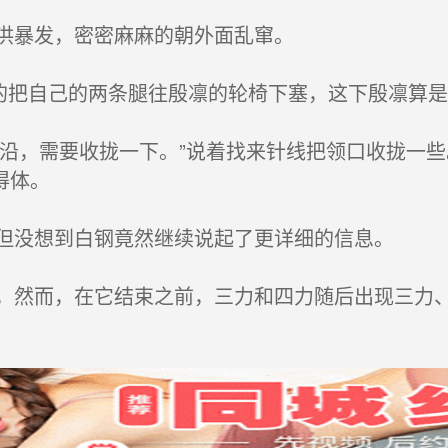
洪暴发，密密麻麻的朝外面乱窜。
的把自己的两条腿往殷凛的轮椅下塞，这下殷凛算是
边沿，需要收拢一下。”说着找来针线把领口收拢一
得体。
但没想到白钢竟然继续说起了更详细的信息。
然而，在它结束之前，三力和四力随后出现三力