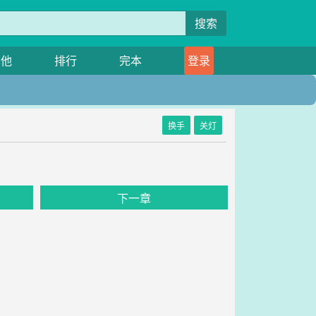
搜索
其他
排行
完本
登录
换手
关灯
下一章