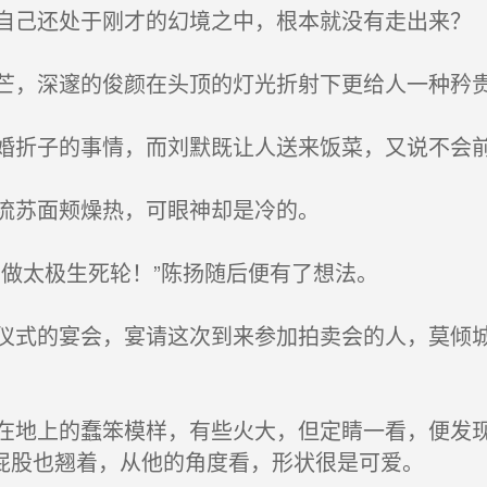
己还处于刚才的幻境之中，根本就没有走出来？
，深邃的俊颜在头顶的灯光折射下更给人一种矜
折子的事情，而刘默既让人送来饭菜，又说不会前
流苏面颊燥热，可眼神却是冷的。
做太极生死轮！”陈扬随后便有了想法。
式的宴会，宴请这次到来参加拍卖会的人，莫倾城
地上的蠢笨模样，有些火大，但定睛一看，便发现
屁股也翘着，从他的角度看，形状很是可爱。