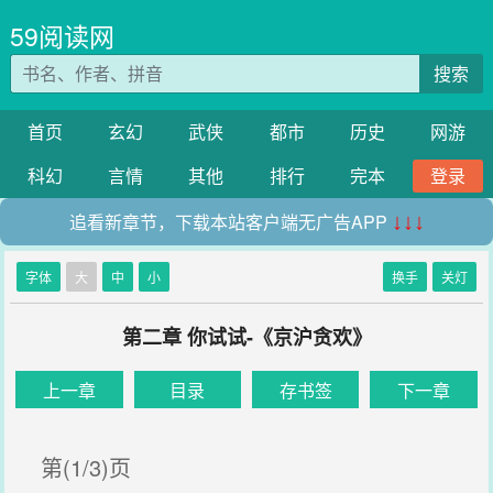
59阅读网
搜索
首页
玄幻
武侠
都市
历史
网游
科幻
言情
其他
排行
完本
登录
追看新章节，下载本站客户端无广告APP
↓↓↓
字体
大
中
小
换手
关灯
第二章 你试试-《京沪贪欢》
上一章
目录
存书签
下一章
第(1/3)页