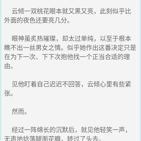
云倾一双桃花眼本就又黑又亮，此刻似乎比
外面的夜色还要亮几分。
眼神虽炙热璀璨，却太过单纯，以至于根本
瞧不出一丝男女之情。似乎她作出这番决定只是
在为下一次、下下次抱他找一个正当合适的理
由。
见他盯着自己迟迟不回答，云倾心里有些紧
张。
然而。
经过一阵绵长的沉默后，就见他轻笑一声，
无声地捻落腿面花瓣，转过了头去。