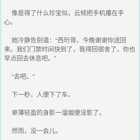
像是得了什么珍宝似，云倾把手机攥在手
心。
她冷静告别道：“西珩哥，今晚谢谢你送回
来。我们门禁时间快到了，我得回宿舍了，你也
早点回去休息吧。”
“去吧。”
下一秒，人便下了车。
单薄轻盈的身影一溜烟便没影了。
然而，没一会儿。